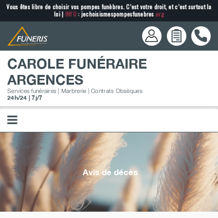
Passer
Vous êtes libre de choisir vos pompes funèbres. C’est votre droit, et c’est surtout la
loi |
INFO
: jechoisismespompesfunebres
.org
au
contenu
CAROLE FUNÉRAIRE
ARGENCES
Services funéraires | Marbrerie | Contrats Obsèques
24h/24 | 7j/7
Avis de décès